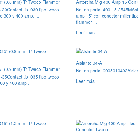
30″ (0.8 mm) T/ Tweco Flammer
Antorcha Mig 400 Amp 15 Con C
4-30
Contact tip .030 tipo tweco
No. de parte: 400-15-3545M
An
e 300 y 400 amp. ...
amp 15´ con conector miller ti
flammer ...
Leer más
Aislante 34-A
35¨ (0.9 mm) T/ Tweco Flammer
No. de parte: 6005010493
Aisla
4-35
Contact tip .035 tipo tweco
Leer más
00 y 400 amp ...