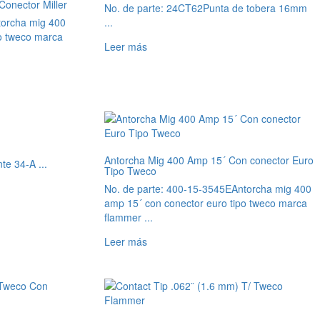
onector Miller
No. de parte: 24CT62
Punta de tobera 16mm
torcha mig 400
...
po tweco marca
Leer más
Antorcha Mig 400 Amp 15´ Con conector Euro
nte 34-A ...
Tipo Tweco
No. de parte: 400-15-3545E
Antorcha mig 400
amp 15´ con conector euro tipo tweco marca
flammer ...
Leer más