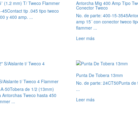
45¨ (1.2 mm) T/ Tweco Flammer
Antorcha Mig 400 Amp Tipo T
Conector Tweco
4-45
Contact tip .045 tipo tweco
No. de parte: 400-15-3545
Anto
00 y 400 amp. ...
amp 15´ con conector tweco ti
flammer ...
Leer más
Punta De Tobera 13mm
S/Aislante t/ Tweco 4 Flammer
No. de parte: 24CT50
Punta de
4A-50
Tobera de 1/2 (13mm)
...
ra Antorchas Tweco hasta 450
Leer más
mer ...