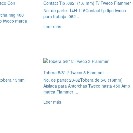
weco Con
Contact Tip .062¨ (1.6 mm) T/ Tweco Flammer
No. de parte: 14H-116
Contact tip tipo tweco
rcha mig 400
para trabajo .062 ...
po tweco marca
Leer más
Tobera 5/8″ t/ Tweco 3 Flammer
 tobera 13mm
No. de parte: 23-62
Tobera de 5/8 (16mm)
Aislada para Antorchas Tweco hasta 450 Amp
marca Flammer ...
Leer más