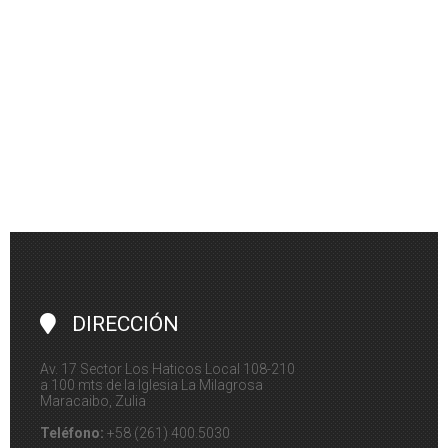
DIRECCIÓN
Av. 17 Sector Los Haticos Local 108-210
a 100 mts de la Iglesia La Milagrosa
Maracaibo, Zulia
Teléfono:
+58 (261) 400.5030