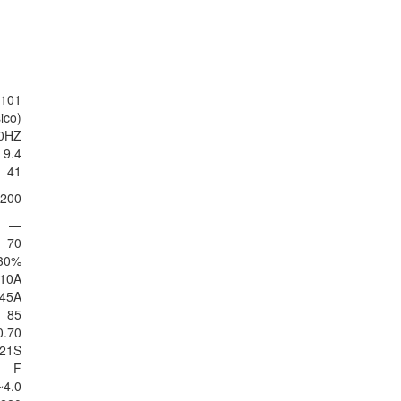
-101
co)
60HZ
9.4
41
200
—
70
30%
10A
45A
85
0.70
P21S
F
~4.0