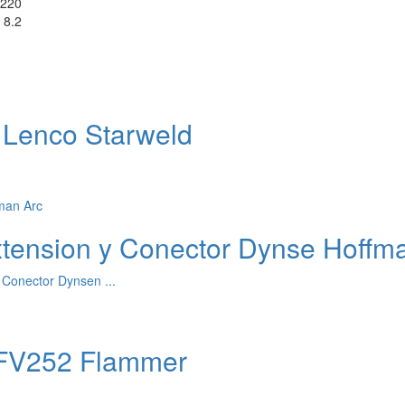
 220
8.2
/ Lenco Starweld
xtension y Conector Dynse Hoffm
 Conector Dynsen ...
6FV252 Flammer